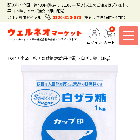
配送料：全国一律490円(税込)、3,100円(税込)以上のご注文は送料無料、
平日15時までのご注文で即日配送
0120-310-873
ご注文専用ダイヤル：
（受付：平日10時～17時）
0
ログイン
カート
TOP
商品一覧
お砂糖(家庭用小袋)
白ザラ糖 （1kg）